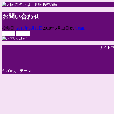
コ
ン
テ
お問い合わせ
ン
ツ
投稿日:
2018年5月13日
2018年5月13日
by
vajaja
へ
← 前へ
次へ →
ス
キ
ッ
サイト
プ
SiteOrigin
テーマ